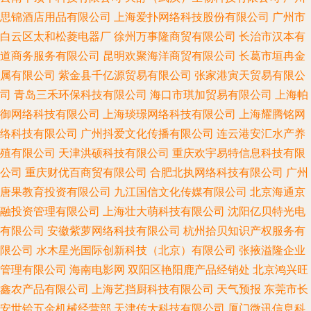
思锦酒店用品有限公司
上海爱扑网络科技股份有限公司
广州市
白云区太和松菱电器厂
徐州万事隆商贸有限公司
长治市汉本有
道商务服务有限公司
昆明欢聚海洋商贸有限公司
长葛市垣冉金
属有限公司
紫金县千亿源贸易有限公司
张家港寅天贸易有限公
司
青岛三禾环保科技有限公司
海口市琪加贸易有限公司
上海帕
御网络科技有限公司
上海琰璟网络科技有限公司
上海耀腾铭网
络科技有限公司
广州抖爱文化传播有限公司
连云港安汇水产养
殖有限公司
天津洪硕科技有限公司
重庆欢宇易特信息科技有限
公司
重庆财优百商贸有限公司
合肥北执网络科技有限公司
广州
唐果教育投资有限公司
九江国信文化传媒有限公司
北京海通京
融投资管理有限公司
上海壮大萌科技有限公司
沈阳亿贝特光电
有限公司
安徽紫萝网络科技有限公司
杭州拾贝知识产权服务有
限公司
水木星光国际创新科技（北京）有限公司
张掖溢隆企业
管理有限公司
海南电影网
双阳区艳阳鹿产品经销处
北京鸿兴旺
鑫农产品有限公司
上海艺挡厨科技有限公司
天气预报
东莞市长
安世铪五金机械经营部
天津传大科技有限公司
厦门微讯信息科